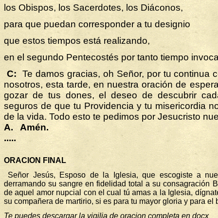
los Obispos, los Sacerdotes, los Diáconos,
para que puedan corresponder a tu designio
que estos tiempos está realizando,
en el segundo Pentecostés por tanto tiempo invoc
C:
Te damos gracias, oh Señor, por tu continua 
nosotros, esta tarde, en nuestra oración de espe
gozar de tus dones, el deseo de descubrir cada
seguros de que tu Providencia y tu misericordia 
de la vida. Todo esto te pedimos por Jesucristo nu
A.
Amén.
.....
ORACION FINAL
Señor Jesús, Esposo de la Iglesia, que escogiste a nu
derramando su sangre en fidelidad total a su consagración B
de aquel amor nupcial con el cual tú amas a la Iglesia, dígnate
su compañera de martirio, si es para tu mayor gloria y para e
Te puedes descargar la vigilia de oracion completa en docx