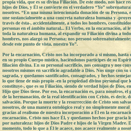
propia vida, que es su divina Filiación. De este modo, nos hace r
hijos de Dios, y Él se convierte en el verdadero “Yo” sobrenatura
nosotros. “En una misma intencionada donación de su Persona, e
une sustancialmente a una concreta naturaleza humana y -proye
través de ésta-, accidentalmente, a todos los hombres, constituid
personas en el ámbito natural... El Verbo, en la encarnación, al le
toda la naturaleza humana, al expandir su Filiación divina a todo
hombres, nos alargó su Persona; nos personó sobrenaturalmente; 
desde este punto de vista, nuestro Yo”.
Por la encarnación, Cristo nos ha incorporado a sí mismo, hasta 
en su propio Cuerpo místico, haciéndonos partícipes de su Espíri
filiación divina. En su personal sacrificio, nos consagra y nos conv
nosotros mismos en sacrificio agradable a Dios. Nos unge con su 
sagrada, y quedamos santificados, consagrados, y hechos semejan
lo que tiene de más propio -en la propiedad divino personal que l
constituye-, que es su Filiación, siendo de verdad hijos de Dios, en
Hijo que Dios tiene. Por eso, la encarnación es, para nosotros, el 
de la hermanación, de la real identificación con Cristo, es decir, 
salvación. Porque la muerte y la resurrección de Cristo son salv
nosotros, de una manera ontológico real y no simplemente moral 
gracias al realismo de nuestra incorporación a Él en la encarnaci
encarnación. Cristo nos hace Él, y quedamos hechos por gracia lo
por naturaleza: hijos de Dios Padre e hijos de la Virgen Madre. 
momento, todo lo que a Él le acaece, nos acaece realmente a nos