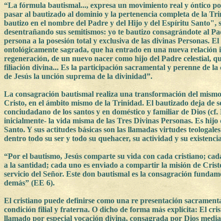
“La fórmula bautismal..., expresa un movimiento real y óntico po
pasar al bautizado al dominio y la pertenencia completa de la Trin
bautizo en el nombre del Padre y del Hijo y del Espíritu Santo", s
desentrañando sus semitismos: yo te bautizo consagrándote al Pad
persona a la posesión total y exclusiva de las divinas Personas. E
ontológicamente sagrada, que ha entrado en una nueva relación i
regeneración, de un nuevo nacer como hijo del Padre celestial, q
filiación divina... Es la participación sacramental y perenne de 
de Jesús la unción suprema de la divinidad”.
La consagración bautismal realiza una transformación del mismo 
Cristo, en el ámbito mismo de la Trinidad. El bautizado deja de 
conciudadano de los santos y en doméstico y familiar de Dios (cf.
inicialmente- la vida misma de las Tres Divinas Personas. Es hijo 
Santo. Y sus actitudes básicas son las llamadas virtudes teologal
dentro todo su ser y todo su quehacer, su actividad y su existenci
“Por el bautismo, Jesús comparte su vida con cada cristiano; cada
a la santidad; cada uno es enviado a compartir la misión de Crist
servicio del Señor. Este don bautismal es la consagración fundamen
demás” (EE 6).
El cristiano puede definirse como una re presentación sacramental
condición filial y fraterna. O dicho de forma más explícita: El 
llamado por especial vocación divina, consagrada por Dios median