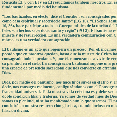
Resucita Él, y con Él y en Él resucitamos también nosotros. En es
fundamental, por medio del bautismo.
“Los bautizados, en efecto -dice el Concilio-, son consagrados por
como casa espiritual y sacerdocio santo” (LG 10). “El Señor Jesú
10, 36), hace partícipe a todo su Cuerpo místico de la unción del 
fieles son hechos sacerdocio santo y regio” (PO 2). El bautismo es
muerte y de resurrección. Es una verdadera configuración con Cris
mismo, es una verdadera consagración.
El bautismo es un acto que regenera un proceso. Por él, morimos
pecado que en nosotros quedan, hasta que la muerte de Cristo h
consagrado todo lo profano. Y, por él, comenzamos a vivir de verd
su plenitud en el cielo. La consagración bautismal supone una pr
una especie de presencia sacerdotal que nos convierte en ofrenda 
Dios.
Dios, por medio del bautismo, nos hace hijos suyos en el Hijo y, 
decir, nos consagra realmente, configurándonos con el Consagrado
fraternidad universal. Toda nuestra vida cristiana es y debe ser 
doble condición filial y fraterna. Ya somos de verdad hijos de D
somos en plenitud, ni se ha manifestado aún lo que seremos. El p
concluirá en nuestra resurrección gloriosa, cuando incluso en nues
filiación divina.