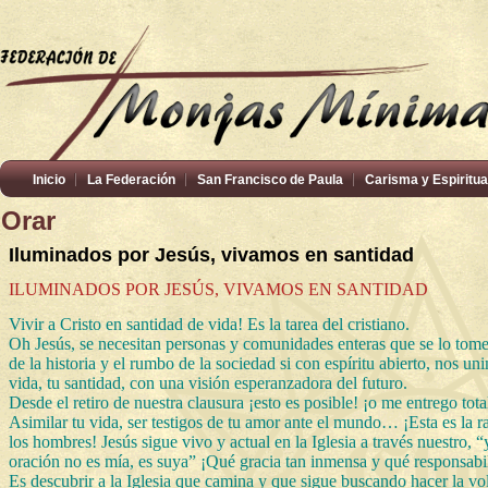
Inicio
La Federación
San Francisco de Paula
Carisma y Espiritua
Orar
Iluminados por Jesús, vivamos en santidad
ILUMINADOS POR JESÚS, VIVAMOS EN SANTIDAD
Vivir a Cristo en santidad de vida! Es la tarea del cristiano.
Oh Jesús, se necesitan personas y comunidades enteras que se lo tom
de la historia y el rumbo de la sociedad si con espíritu abierto, nos 
vida, tu santidad, con una visión esperanzadora del futuro.
Desde el retiro de nuestra clausura ¡esto es posible! ¡o me entrego to
Asimilar tu vida, ser testigos de tu amor ante el mundo… ¡Esta es la ra
los hombres! Jesús sigue vivo y actual en la Iglesia a través nuestro,
oración no es mía, es suya” ¡Qué gracia tan inmensa y qué responsabi
Es descubrir a la Iglesia que camina y que sigue buscando hacer la vo