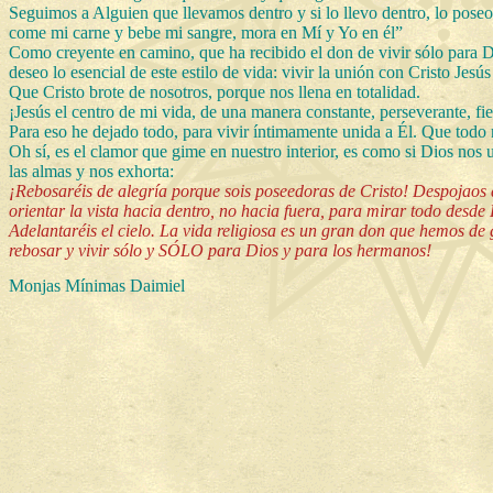
Seguimos a Alguien que llevamos dentro y si lo llevo dentro, lo pose
come mi carne y bebe mi sangre, mora en Mí y Yo en él”
Como creyente en camino, que ha recibido el don de vivir sólo para D
deseo lo esencial de este estilo de vida: vivir la unión con Cristo Jesús
Que Cristo brote de nosotros, porque nos llena en totalidad.
¡Jesús el centro de mi vida, de una manera constante, perseverante, fie
Para eso he dejado todo, para vivir íntimamente unida a Él. Que todo n
Oh sí, es el clamor que gime en nuestro interior, es como si Dios nos u
las almas y nos exhorta:
¡Rebosaréis de alegría porque sois poseedoras de Cristo! Despojaos d
orientar la vista hacia dentro, no hacia fuera, para mirar todo desde 
Adelantaréis el cielo. La vida religiosa es un gran don que hemos 
rebosar y vivir sólo y SÓLO para Dios y para los hermanos!
Monjas Mínimas Daimiel