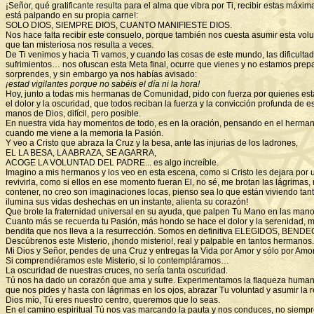
¡Señor, qué gratificante resulta para el alma que vibra por Ti, recibir estas máxim
está palpando en su propia carne!:
SOLO DIOS, SIEMPRE DIOS, CUANTO MANIFIESTE DIOS.
Nos hace falta recibir este consuelo, porque también nos cuesta asumir esta vol
que tan misteriosa nos resulta a veces.
De Ti venimos y hacia Ti vamos, y cuando las cosas de este mundo, las dificultad
sufrimientos… nos ofuscan esta Meta final, ocurre que vienes y no estamos prep
sorprendes, y sin embargo ya nos habías avisado:
¡estad vigilantes porque no sabéis el día ni la hora!
Hoy, junto a todas mis hermanas de Comunidad, pido con fuerza por quienes es
el dolor y la oscuridad, que todos reciban la fuerza y la convicción profunda de es
manos de Dios, difícil, pero posible.
En nuestra vida hay momentos de todo, es en la oración, pensando en el herman
cuando me viene a la memoria la Pasión.
Y veo a Cristo que abraza la Cruz y la besa, ante las injurias de los ladrones,
EL LA BESA, LA ABRAZA, SE AGARRA,
ACOGE LA VOLUNTAD DEL PADRE... es algo increíble.
Imagino a mis hermanos y los veo en esta escena, como si Cristo les dejara po
revivirla, como si ellos en ese momento fueran El, no sé, me brotan las lágrimas
contener, no creo son imaginaciones locas, pienso sea lo que están viviendo tant
ilumina sus vidas deshechas en un instante, alienta su corazón!
Que brote la fraternidad universal en su ayuda, que palpen Tu Mano en las man
Cuanto más se recuerda tu Pasión, más hondo se hace el dolor y la serenidad, m
bendita que nos lleva a la resurrección. Somos en definitiva ELEGIDOS, BE
Descúbrenos este Misterio, ¡hondo misterio!, real y palpable en tantos hermanos.
Mi Dios y Señor, pendes de una Cruz y entregas la Vida por Amor y sólo por Amor
Si comprendiéramos este Misterio, si lo contempláramos…
La oscuridad de nuestras cruces, no sería tanta oscuridad.
Tú nos ha dado un corazón que ama y sufre. Experimentamos la flaqueza humana 
que nos pides y hasta con lágrimas en los ojos, abrazar Tu voluntad y asumir la re
Dios mío, Tú eres nuestro centro, queremos que lo seas.
En el camino espiritual Tú nos vas marcando la pauta y nos conduces, no siempr