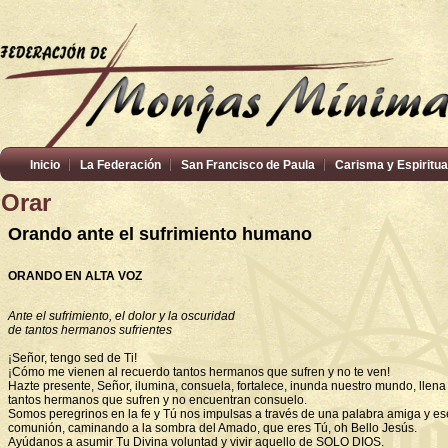
Inicio
La Federación
San Francisco de Paula
Carisma y Espiritua
Orar
Orando ante el sufrimiento humano
ORANDO EN ALTA VOZ
Ante el sufrimiento, el dolor y la oscuridad
de tantos hermanos sufrientes
¡Señor, tengo sed de Ti!
¡Cómo me vienen al recuerdo tantos hermanos que sufren y no te ven!
Hazte presente, Señor, ilumina, consuela, fortalece, inunda nuestro mundo, llena
tantos hermanos que sufren y no encuentran consuelo.
Somos peregrinos en la fe y Tú nos impulsas a través de una palabra amiga y e
comunión, caminando a la sombra del Amado, que eres Tú, oh Bello Jesús.
Ayúdanos a asumir Tu Divina voluntad y vivir aquello de SOLO DIOS.