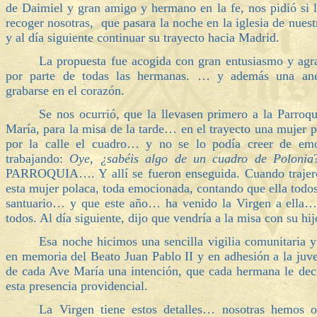
de Daimiel y gran amigo y hermano en la fe, nos pidió si 
recoger nosotras, que pasara la noche en la iglesia de nues
y al día siguiente continuar su trayecto hacia Madrid.
La propuesta fue acogida con gran entusiasmo y agr
por parte de todas las hermanas. … y además una ané
grabarse en el corazón.
Se nos ocurrió, que la llevasen primero a la Parroq
María, para la misa de la tarde… en el trayecto una mujer
por la calle el cuadro… y no se lo podía creer de em
trabajando:
Oye, ¿sabéis algo de un cuadro de Polonia
PARROQUIA…. Y allí se fueron enseguida. Cuando trajeron 
esta mujer polaca, toda emocionada, contando que ella todos
santuario… y que este año… ha venido la Virgen a ella… 
todos. Al día siguiente, dijo que vendría a la misa con su hij
Esa noche hicimos una sencilla vigilia comunitaria y
en memoria del Beato Juan Pablo II y en adhesión a la juve
de cada Ave María una intención, que cada hermana le de
esta presencia providencial.
La Virgen tiene estos detalles… nosotras hemos