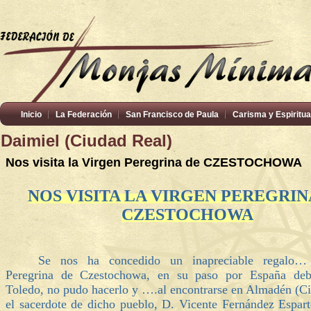
Inicio
La Federación
San Francisco de Paula
Carisma y Espiritua
Daimiel (Ciudad Real)
Nos visita la Virgen Peregrina de CZESTOCHOWA
NOS VISITA LA VIRGEN PEREGRIN
CZESTOCHOWA
Se nos ha concedido un inapreciable regalo…
Peregrina de Czestochowa, en su paso por España debí
Toledo, no pudo hacerlo y ….al encontrarse en Almadén (Ci
el sacerdote de dicho pueblo, D. Vicente Fernández Espart