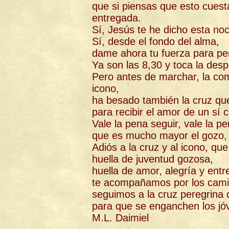
que si piensas que esto cuesta
entregada.
Sí, Jesús te he dicho esta no
Sí, desde el fondo del alma,
dame ahora tu fuerza para per
Ya son las 8,30 y toca la desp
Pero antes de marchar, la co
icono,
ha besado también la cruz que
para recibir el amor de un sí 
Vale la pena seguir, vale la pe
que es mucho mayor el gozo, e
Adiós a la cruz y al icono, qu
huella de juventud gozosa,
huella de amor, alegría y ent
te acompañamos por los cami
seguimos a la cruz peregrina 
para que se enganchen los jóv
M.L. Daimiel