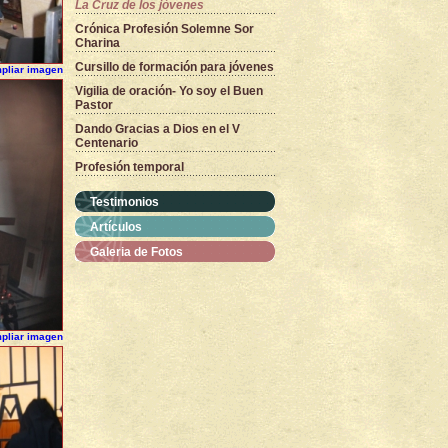
La Cruz de los jóvenes
Crónica Profesión Solemne Sor
Charina
Cursillo de formación para jóvenes
pliar imagen
Vigilia de oración- Yo soy el Buen
Pastor
Dando Gracias a Dios en el V
Centenario
Profesión temporal
Testimonios
Artículos
Galeria de Fotos
pliar imagen