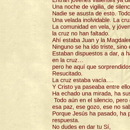
Entran jóvenes valientes ya di
Una noche de vigilia, de silenc
Nadie se asusta de esto. Todo
Una velada inolvidable. La cr
La comunidad en vela, y jóvene
la cruz no han faltado.
Ahí estaba Juan y la Magdal
Ninguno se ha ido triste, sino
Estaban dispuestos a dar, a ha
en la cruz…
pero he aquí que sorprendidos
Resucitado.
La cruz estaba vacía….
Y Cristo ya paseaba entre ello
Ha echado una mirada, ha su
Todo aún en el silencio, pero
esa paz, ese gozo, ese no sa
Porque Jesús ha pasado, ha p
respuesta.
No dudes en dar tu Sí,