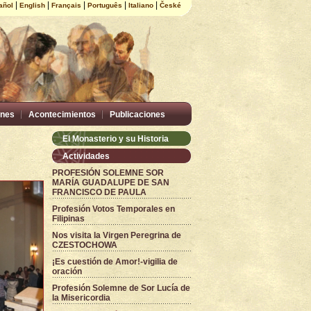
|
|
|
|
|
añol
English
Français
Português
Italiano
České
nes
Acontecimientos
Publicaciones
El Monasterio y su Historia
Actividades
PROFESIÓN SOLEMNE SOR
MARÍA GUADALUPE DE SAN
FRANCISCO DE PAULA
Profesión Votos Temporales en
Filipinas
Nos visita la Virgen Peregrina de
CZESTOCHOWA
¡Es cuestión de Amor!-vigilia de
oración
Profesión Solemne de Sor Lucía de
la Misericordia