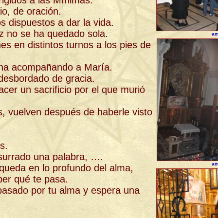
rigidos a las Mínimas.
io, de oración.
s dispuestos a dar la vida.
uz no se ha quedado sola.
am
s en distintos turnos a los pies de
ena acompañando a María.
 desbordado de gracia.
cer un sacrificio por el que murió
, vuelven después de haberle visto
s.
surrado una palabra, ….
am
 queda en lo profundo del alma,
ber qué te pasa.
asado por tu alma y espera una