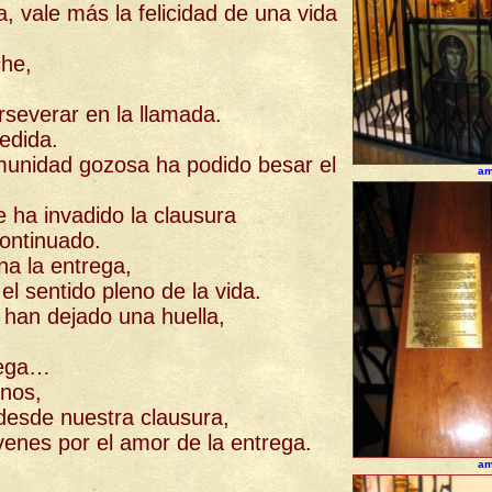
, vale más la felicidad de una vida
che,
severar en la llamada.
edida.
munidad gozosa ha podido besar el
am
 ha invadido la clausura
continuado.
na la entrega,
l sentido pleno de la vida.
e han dejado una huella,
rega…
nos,
desde nuestra clausura,
enes por el amor de la entrega.
am