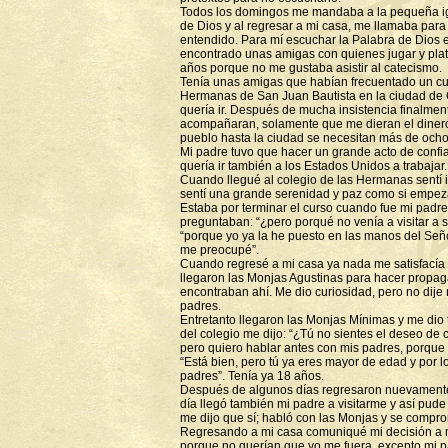
Todos los domingos me mandaba a la pequeña igl
de Dios y al regresar a mi casa, me llamaba para 
entendido. Para mí escuchar la Palabra de Dios e
encontrado unas amigas con quienes jugar y plati
años porque no me gustaba asistir al catecismo.
Tenía unas amigas que habían frecuentado un cu
Hermanas de San Juan Bautista en la ciudad de Oa
quería ir. Después de mucha insistencia finalme
acompañaran, solamente que me dieran el dinero
pueblo hasta la ciudad se necesitan más de ocho
Mi padre tuvo que hacer un grande acto de confia
quería ir también a los Estados Unidos a trabajar.
Cuando llegué al colegio de las Hermanas sentí
sentí una grande serenidad y paz como si empez
Estaba por terminar el curso cuando fue mi padre
preguntaban: “¿pero porqué no venía a visitar a 
“porque yo ya la he puesto en las manos del Señ
me preocupé”.
Cuando regresé a mi casa ya nada me satisfacía y
llegaron las Monjas Agustinas para hacer propa
encontraban ahí. Me dio curiosidad, pero no dije
padres.
Entretanto llegaron las Monjas Mínimas y me dio 
del colegio me dijo: “¿Tú no sientes el deseo de co
pero quiero hablar antes con mis padres, porque 
“Está bien, pero tú ya eres mayor de edad y por lo
padres”. Tenía ya 18 años.
Después de algunos días regresaron nuevamente
día llegó también mi padre a visitarme y así pude 
me dijo que sí; habló con las Monjas y se compr
Regresando a mi casa comuniqué mi decisión a mi
porque no querían que yo me fuera, excepto mi p