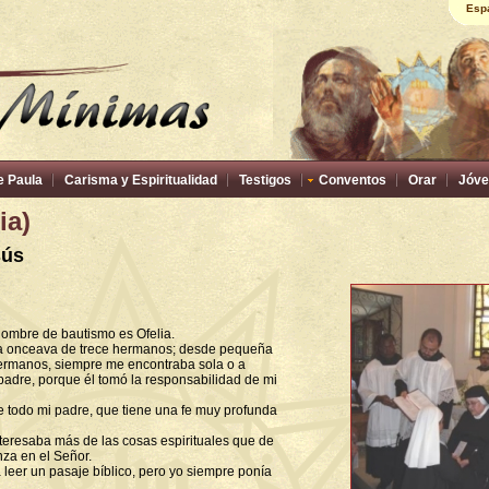
Esp
e Paula
Carisma y Espiritualidad
Testigos
Conventos
Orar
Jóve
ia)
sús
nombre de bautismo es Ofelia.
la onceava de trece hermanos; desde pequeña
ermanos, siempre me encontraba sola o a
adre, porque él tomó la responsabilidad de mi
re todo mi padre, que tiene una fe muy profunda
nteresaba más de las cosas espirituales que de
nza en el Señor.
 leer un pasaje bíblico, pero yo siempre ponía