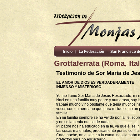
Inicio
La Federación
San Francisco d
Grottaferrata (Roma, Ital
Testimonio de Sor María de Je
EL AMOR DE DIOS ES VERDADERAMENTE
INMENSO Y MISTERIOSO
Yo me llamo Sor María de Jesús Resucitado, mi 
Nací en una familia muy pobre y numerosa, soy 
trabajé mucho y no obstante que tenía muchos h
veces con un hermano que para mí fue como un p
familia.
En mi familia siempre se ha vivido por la fe, sob
y no se lamenta nunca de nada.
Mi padre nos ha educado en la fe, ya que él se i
las cosas materiales, precisamente por su confia
Cada noche, antes de ir a la cama, nos llamaba a
pretextos para no escucharlo.