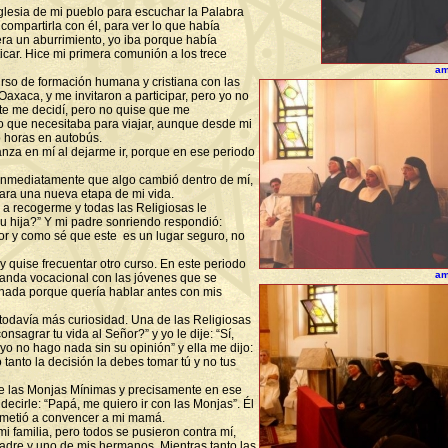
esia de mi pueblo para escuchar la Palabra
compartirla con él, para ver lo que había
ra un aburrimiento, yo iba porque había
car. Hice mi primera comunión a los trece
am
rso de formación humana y cristiana con las
xaca, y me invitaron a participar, pero yo no
nte me decidí, pero no quise que me
 que necesitaba para viajar, aunque desde mi
 horas en autobús.
nza en mí al dejarme ir, porque en ese periodo
 inmediatamente que algo cambió dentro de mí,
ara una nueva etapa de mi vida.
 a recogerme y todas las Religiosas le
su hija?” Y mi padre sonriendo respondió:
or y como sé que este es un lugar seguro, no
 quise frecuentar otro curso. En este periodo
am
ganda vocacional con las jóvenes que se
 nada porque quería hablar antes con mis
todavía más curiosidad. Una de las Religiosas
nsagrar tu vida al Señor?” y yo le dije: “Sí,
yo no hago nada sin su opinión” y ella me dijo:
 tanto la decisión la debes tomar tú y no tus
 las Monjas Mínimas y precisamente en ese
decirle: “Papá, me quiero ir con las Monjas”. Él
ometió a convencer a mi mamá.
 familia, pero todos se pusieron contra mí,
adre y uno de mis hermanos. Mientras tanto las