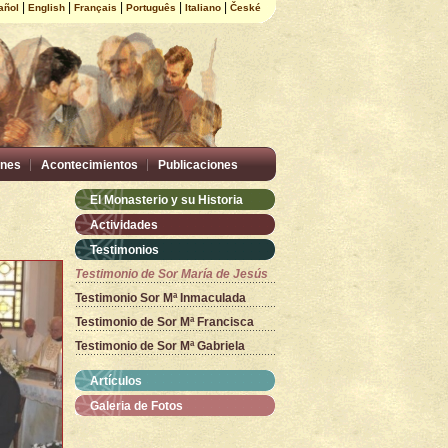
|
|
|
|
|
añol
English
Français
Português
Italiano
České
nes
Acontecimientos
Publicaciones
El Monasterio y su Historia
Actividades
Testimonios
Testimonio de Sor María de Jesús
Testimonio Sor Mª Inmaculada
Testimonio de Sor Mª Francisca
Testimonio de Sor Mª Gabriela
Artículos
Galeria de Fotos