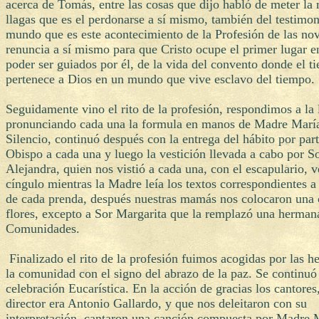
acerca de Tomás, entre las cosas que dijo habló de meter la
llagas que es el perdonarse a sí mismo, también del testimon
mundo que es este acontecimiento de la Profesión de las novi
renuncia a sí mismo para que Cristo ocupe el primer lugar en
poder ser guiados por él, de la vida del convento donde el t
pertenece a Dios en un mundo que vive esclavo del tiempo.
Seguidamente vino el rito de la profesión, respondimos a la
pronunciando cada una la formula en manos de Madre María
Silencio, continuó después con la entrega del hábito por part
Obispo a cada una y luego la vestición llevada a cabo por S
Alejandra, quien nos vistió a cada una, con el escapulario, v
cíngulo mientras la Madre leía los textos correspondientes a 
de cada prenda, después nuestras mamás nos colocaron una 
flores, excepto a Sor Margarita que la remplazó una hermana
Comunidades.
Finalizado el rito de la profesión fuimos acogidas por las 
la comunidad con el signo del abrazo de la paz. Se continuó
celebración Eucarística. En la acción de gracias los cantores
director era Antonio Gallardo, y que nos deleitaron con su
interpretación, cantaron una canción compuesta por Madre 