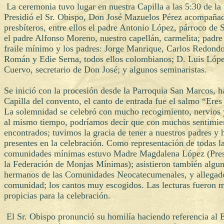
La ceremonia tuvo lugar en nuestra Capilla a las 5:30 de la 
Presidió el Sr. Obispo, Don José Mazuelos Pérez acompañad
presbíteros, entre ellos el padre Antonio López, párroco de
el padre Alfonso Moreno, nuestro capellán, carmelita; padre
fraile mínimo y los padres: Jorge Manrique, Carlos Redond
Román y Edie Serna, todos ellos colombianos; D. Luis Lópe
Cuervo, secretario de Don José; y algunos seminaristas.
Se inició con la procesión desde la Parroquia San Marcos, ha
Capilla del convento, el canto de entrada fue el salmo “Ere
La solemnidad se celebró con mucho recogimiento, nervios
al mismo tiempo, podríamos decir que con muchos sentimie
encontrados; tuvimos la gracia de tener a nuestros padres y
presentes en la celebración. Como representación de todas l
comunidades mínimas estuvo Madre Magdalena López (Pres
la Federación de Monjas Mínimas); asistieron también algu
hermanos de las Comunidades Neocatecumenales, y allegado
comunidad; los cantos muy escogidos. Las lecturas fueron 
propicias para la celebración.
El Sr. Obispo pronunció su homilía haciendo referencia al 