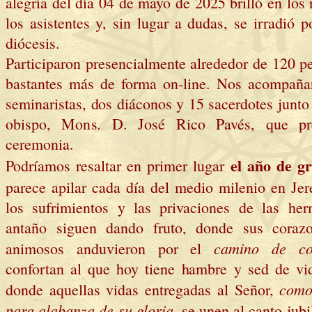
alegría del día 04 de mayo de 2025 brilló en los 
los asistentes y, sin lugar a dudas, se irradió p
diócesis.
Participaron presencialmente alrededor de 120 p
bastantes más de forma on-line. Nos acompaña
seminaristas, dos diáconos y 15 sacerdotes junto
obispo, Mons. D. José Rico Pavés, que pre
ceremonia.
el año de gr
Podríamos resaltar en primer lugar
parece apilar cada día del medio milenio en Jer
los sufrimientos y las privaciones de las he
antaño siguen dando fruto, donde sus coraz
camino de con
animosos anduvieron por el
confortan al que hoy tiene hambre y sed de vid
como
donde aquellas vidas entregadas al Señor,
para alabanza de su gloria
, se unen al canto jubi