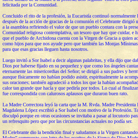
felicitada por la Comunidad.
Concluido el rito de la profesión, la Eucaristía continuó normalmente 
después de la acción de gracias de la comunión el Celebrante dirigió 
a la asamblea refiriendo el valor de que un pueblo contara con la pres
Comunidad religiosa contemplativa, un tesoro que hay que cuidar, e 
que el pueblo de Archidona cuenta con la Virgen de Gracia a quien 
como hijos para que nos ayude pero que también las Monjas Mínimas
para que esas gracias lleguen hasta nosotros.
Luego invitó a Sor Isabel a decir algunas palabritas, y ella dijo que da
Dios por haberse fijado en su pequeñez y que como los ángeles cantar
eternamente las misericordias del Señor; se dirigió a sus padres y he
aunque físicamente no habían podido asistir, espiritualmente la acom
sus oraciones; también agradeció a todos los que la habían acompañad
calor tan grande que hacía y que pediría por todos. Lo cual al finaliza
fue correspondida con calurosos aplausos que duraron buen rato.
La Madre Correctora leyó la carta que la M. Rvda. Madre Presidenta 
Magdalena López escribió a Sor Isabel con motivo de la Profesión. T
disculpó porque en otras ocasiones se invitaba a pasar al locutorio par
un refresquito pero que por las circunstancias actuales no podía ser.
El Celebrante dio la bendición final y saludamos a la Virgen cantand
Madre” compuesto con letra de los escritos de la Sierva de Dios Madr