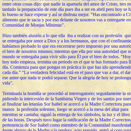
entre otras cosas dijo: que nadie la apartaría del amor de Cristo, tres 
tardado la preparación de este día pues iba a ser en abril pero hoy se h
lo bueno se hace esperar y así se disfruta mejor. “Has encontrado a Cr
alimento que te sacia y por eso delante de nosotros vas a entregarte en
Comunidad de Monjas Mínimas”.
Hizo también alusión a lo que ella iba a realizar con su profesión qu
se entregaba por amor a Dios y a los hermanos, que con el confinami
habíamos probado lo que era encerrarse pero impuesto por una autorid
el bien de nosotros mismos; mientras que ella por una autoridad que n
mundo se entregaba para vivir sólo para Él por el bien de todos. “Hoy
hoy todo empieza, termina un periodo en el que te has formado para ll
día. Comienza para que pongas en práctica lo que has ido aprendiendo
cada día.” “La verdadera felicidad está en el paso que vas a dar, el dar
ese amor que nada te podrá separar. Que la alegría de hoy se prolongu
vida”.
Terminada la homilía se procedió al interrogatorio; seguidamente la or
pidiendo la intercesión de la Santísima Virgen y de los santos por nue
al finalizar las letanías Sor Isabel se acercó a la Madre Correctora par
manos la profesión solemne, luego se acercó a la mesa del altar para 
mientras se cantaba; siguió la entrega de los símbolos, la luz y el libro
de las horas. Después tuvo lugar la ratificación de la Madre Correctora
pertenencia de Sor Isabel como miembro de la Comunidad manifesta
fuerte abrazo de la Madre a la profesa, acto seguido entró al coro para