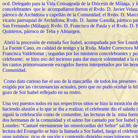
ocd. Delegado para la Vida Consagrada de la Diócesis de Málaga, y l
concelebrantes que le acompañaron fueron el Rvdo. D. Javier Velasc
párroco de Archidona y capellán de la Comunidad; el Rvdo. D. Marc
vicario parroquial de Archidona; Rvdo. D. Jaume Gasulla, párroco pa
San Fernando (Málaga); Rvdo. D. Francisco de Paula y el Rvdo. D. 
Quinteros, párroco de Teba y Almargen.
Abrió la procesión de entrada Sor Isabel, acompañada por Sor Lour
La Fuente Cano, en calidad de testigo y la Rvda. Madre Correctora 
Francisca Valdelomar ; seguidas por los ministros concelebrantes y po
celebrante; se hizo uso del incienso para dar mayor solemnidad a la c
los cantos primorosamente escogidos fueron interpretados por las her
Comunidad.
Como dato curioso fue el uso de la mascarilla de todos los presente
exigida por las circunstancias actuales, pero que no pudo ocultar la fel
gozo de Sor Isabel reflejado en su rostro.
Una vez puestos todos en sus respectivos sitios se hizo la monición de
haciendo alusión a lo que se iba a realizar, el celebrante dio el saludo i
siguió la celebración como de costumbre, las lecturas de la misa fuero
dos hermanas de la comunidad y el salmo fue cantado por Sor Isabel 
Lourdes: “Cantaré eternamente las misericordias del Señor” sal.88; de
lectura del Evangelio se hizo la llamada a Sor Isabel, luego el celebran
unas palabras ricas de unción y contenido dirigidas especialmente a S