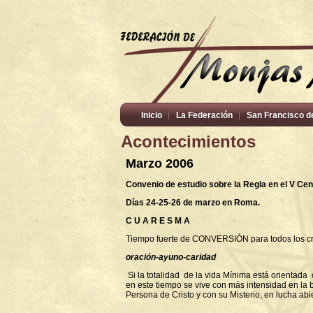
Inicio
La Federación
San Francisco d
Acontecimientos
Marzo 2006
Convenio de estudio sobre la Regla en el V Ce
Días 24-25-26 de marzo en Roma.
C U A R E S M A
Tiempo fuerte de CONVERSIÓN para todos los cr
oración-ayuno-caridad
Si la totalidad
de la vida Mínima está orientad
en este tiempo se vive con más intensidad e
n la
Persona de Cristo y con su Misterio, en lucha ab