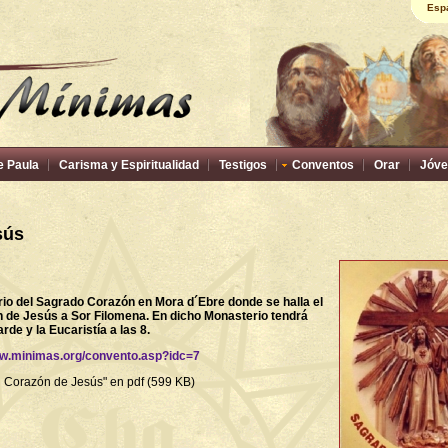
Esp
e Paula
Carisma y Espiritualidad
Testigos
Conventos
Orar
Jóve
sús
io del Sagrado Corazón en Mora d´Ebre
donde se halla el
 de Jesús a Sor Filomena. En dicho Monasterio tendrá
rde y la Eucaristía a las 8.
w.minimas.org/convento.asp?idc=7
el Corazón de Jesús" en pdf (599 KB)