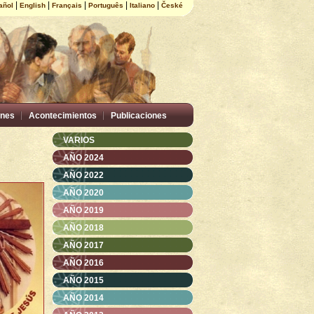
|
|
|
|
|
añol
English
Français
Português
Italiano
České
nes
Acontecimientos
Publicaciones
VARIOS
AÑO 2024
AÑO 2022
AÑO 2020
AÑO 2019
AÑO 2018
AÑO 2017
AÑO 2016
AÑO 2015
AÑO 2014