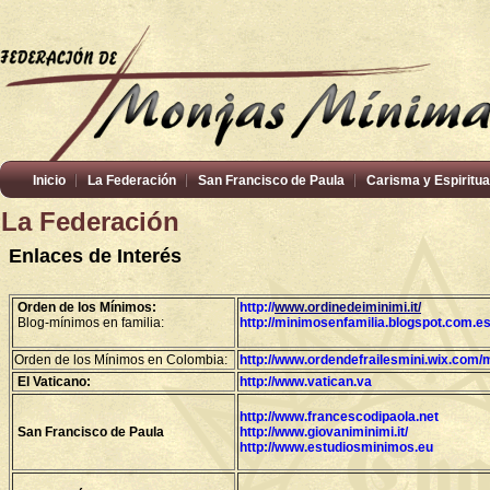
Inicio
La Federación
San Francisco de Paula
Carisma y Espiritua
La Federación
Enlaces de Interés
Orden de los Mínimos:
http://
www.ordinedeiminimi.it/
Blog-mínimos en familia:
http://minimosenfamilia.blogspot.com.es
Orden de los Mínimos en Colombia:
http://www.ordendefrailesmini.wix.com/
El Vaticano:
http://www.vatican.va
http://www.francescodipaola.net
San Francisco de Paula
http://www.giovaniminimi.it/
http://www.estudiosminimos.eu