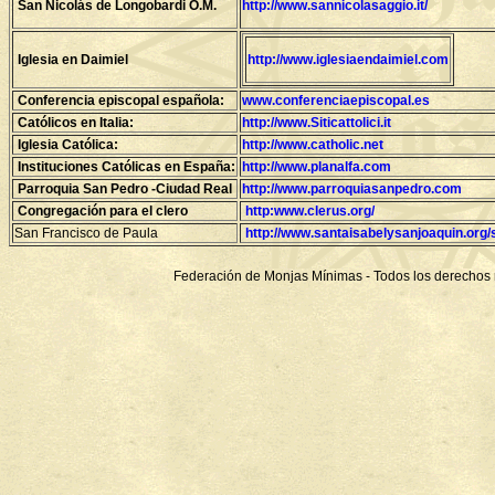
San Nicolás de Longobardi O.M.
http://www.sannicolasaggio.it/
Iglesia en Daimiel
http://www.iglesiaendaimiel.com
Conferencia episcopal española:
www.conferenciaepiscopal.es
Católicos en Italia:
http://www.Siticattolici.it
Iglesia Católica:
http://www.catholic.net
Instituciones Católicas en España:
http://www.planalfa.com
Parroquia San Pedro -Ciudad Real
http://www.parroquiasanpedro.com
Congregación para el clero
http:www.clerus.org/
San Francisco de Paula
http://www.santaisabelysanjoaquin.org/
Federación de Monjas Mínimas - Todos los derechos 