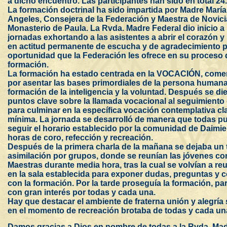
a dicho encuentro. Las participantes han sido en total 24.
La formación doctrinal ha sido impartida por Madre María
Angeles, Consejera de la Federación y Maestra de Novici
Monasterio de Paula. La Rvda. Madre Federal dio inicio a 
jornadas exhortando a las asistentes a abrir el corazón y
en actitud permanente de escucha y de agradecimiento p
oportunidad que la Federación les ofrece en su proceso 
formación.
La formación ha estado centrada en la VOCACIÓN, com
por asentar las bases primordiales de la persona humana
formación de la inteligencia y la voluntad. Después se di
puntos clave sobre la llamada vocacional al seguimiento 
para culminar en la específica vocación contemplativa cla
mínima. La jornada se desarrolló de manera que todas p
seguir el horario establecido por la comunidad de Daimie
horas de coro, refección y recreación.
Después de la primera charla de la mañana se dejaba un
asimilación por grupos, donde se reunían las jóvenes co
Maestras durante media hora, tras la cual se volvían a re
en la sala establecida para exponer dudas, preguntas y 
con la formación. Por la tarde proseguía la formación, pa
con gran interés por todas y cada una.
Hay que destacar el ambiente de fraterna unión y alegrí
en el momento de recreación brotaba de todas y cada un
Damos gracias a Dios en nombre de todas a la Rvda. Ma