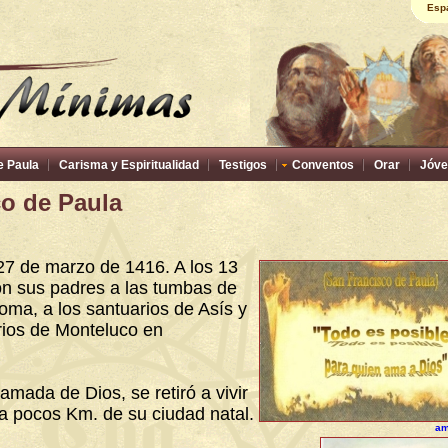
Esp
e Paula
Carisma y Espiritualidad
Testigos
Conventos
Orar
Jóve
o de Paula
27 de marzo de 1416. A los 13
on sus padres a las tumbas de
oma, a los santuarios de Asís y
torios de Monteluco en
lamada de Dios, se retiró a vivir
a a pocos Km. de su ciudad natal.
am