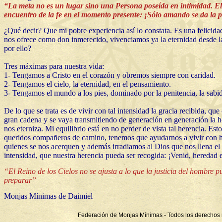
“La meta no es un lugar sino una Persona poseída en intimidad. El 
encuentro de la fe en el momento presente: ¡Sólo amando se da la 
¿Qué decir? Que mi pobre experiencia así lo constata. Es una felicida
nos ofrece como don inmerecido, vivenciamos ya la eternidad desde l
por ello?
Tres máximas para nuestra vida:
1- Tengamos a Cristo en el corazón y obremos siempre con caridad.
2- Tengamos el cielo, la eternidad, en el pensamiento.
3- Tengamos el mundo a los pies, dominado por la penitencia, la sabid
De lo que se trata es de vivir con tal intensidad la gracia recibida, q
gran cadena y se vaya transmitiendo de generación en generación la he
nos eterniza. Mi equilibrio está en no perder de vista tal herencia. Est
queridos compañeros de camino, tenemos que ayudarnos a vivir con hon
quienes se nos acerquen y además irradiamos al Dios que nos llena el 
intensidad, que nuestra herencia pueda ser recogida: ¡Venid, heredad 
“El Reino de los Cielos no se ajusta a lo que la justicia del hombre 
preparar”
Monjas Mínimas de Daimiel
Federación de Monjas Mínimas - Todos los derechos 