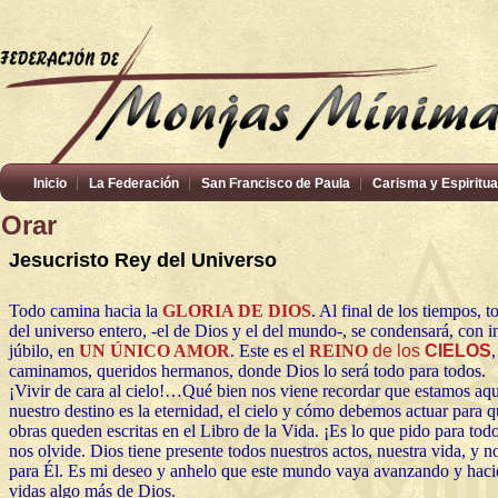
Inicio
La Federación
San Francisco de Paula
Carisma y Espiritua
Orar
Jesucristo Rey del Universo
Todo camina hacia la
GLORIA DE DIOS
. Al final de los tiempos, 
del universo entero, -el de Dios y el del mundo-, se condensará, con 
júbilo, en
UN ÚNICO AMOR
. Este es el
REINO
de los
CIELOS
,
caminamos, queridos hermanos, donde Dios lo será todo para todos.
¡Vivir de cara al cielo!…Qué bien nos viene recordar que estamos aqu
nuestro destino es la eternidad, el cielo y cómo debemos actuar para q
obras queden escritas en el Libro de la Vida. ¡Es lo que pido para tod
nos olvide. Dios tiene presente todos nuestros actos, nuestra vida, y 
para Él. Es mi deseo y anhelo que este mundo vaya avanzando y haci
vidas algo más de Dios.