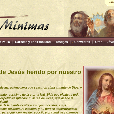
Esp
e Paula
Carisma y Espiritualidad
Testigos
Conventos
Orar
Jóve
de Jesús herido por nuestro
 de luz, quienquiera que seas, ¡oh alma amante de Dios! y
ndor purísimo de la eterna luz! ¡Vida que vivificas toda
perpetuo resplandor millares de luces, que desde la
nidad!
l de la fuente oculta a los ojos mortales, cuya
rmino, su anchura ilimitada y su pureza imperturbable!
s, para que, con voz de regocijo y gratitud, te cantemos