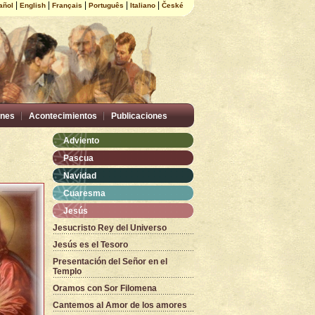
|
|
|
|
|
añol
English
Français
Português
Italiano
České
nes
Acontecimientos
Publicaciones
Adviento
Pascua
Navidad
Cuaresma
Jesús
Jesucristo Rey del Universo
Jesús es el Tesoro
Presentación del Señor en el
Templo
Oramos con Sor Filomena
Cantemos al Amor de los amores