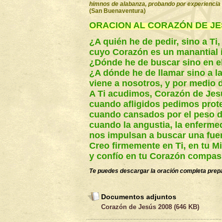
himnos de alabanza, probando por experiencia qu
(San Buenaventura)
ORACION AL CORAZÓN DE J
¿A quién he de pedir, sino a Ti,
cuyo Corazón es un manantial i
¿Dónde he de buscar sino en el
¿A dónde he de llamar sino a l
viene a nosotros, y por medio 
A Ti acudimos, Corazón de Jes
cuando afligidos pedimos prot
cuando cansados por el peso d
cuando la angustia, la enfermed
nos impulsan a buscar una fuer
Creo firmemente en Ti, en tu Mi
y confío en tu Corazón compas
Te puedes descargar la oración completa pre
Documentos adjuntos
Corazón de Jesús 2008 (646 KB)