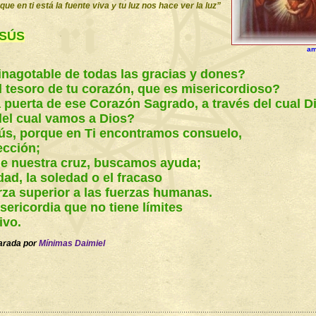
e en ti está la fuente viva y tu luz nos hace ver la luz”
ESÚS
am
nagotable de todas las gracias y dones?
 tesoro de tu corazón, que es misericordioso?
a puerta de ese Corazón Sagrado, a través del cual D
del cual vamos a Dios?
ús, porque en Ti encontramos consuelo,
ección;
e nuestra cruz, buscamos ayuda;
ad, la soledad o el fracaso
za superior a las fuerzas humanas.
sericordia que no tiene límites
ivo.
parada por
Mínimas Daimiel