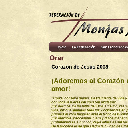
Inicio
La Federación
San Francisco d
Orar
Corazón de Jesús 2008
¡Adoremos al Corazón 
amor!
"Corre, con vivo deseo, a esta fuente de vida y
con toda la fuerza del corazón exclama:
¡Oh hermosura inefable del Dios altísimo, respla
vida, luz que iluminas toda luz y conservas en 
primera aurora fulguran ante el trono de tu divi
¡Oh eterno e inaccesible, claro y dulce manantia
profundidad es sin fondo, cuya altura es sin té
De ti procede el río que alegra la ciudad de Dio