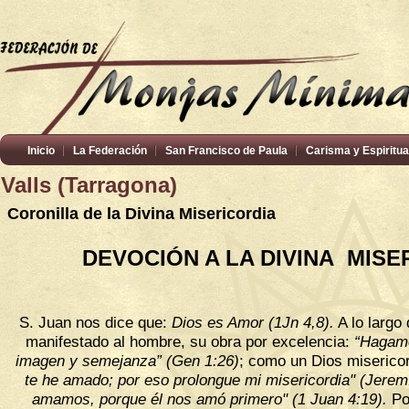
Inicio
La Federación
San Francisco de Paula
Carisma y Espiritua
Valls (Tarragona)
Coronilla de la Divina Misericordia
DEVOCIÓN A LA DIVINA
MISE
S. Juan nos dice que:
Dios es Amor (1Jn 4,8).
A lo largo 
manifestado al hombre, su obra por excelencia:
“Hagamo
imagen y semejanza”
(Gen 1:26)
;
como un Dios miserico
te he amado; por eso prolongue mi misericordia" (Jerem
amamos, porque él nos amó primero" (1 Juan 4:19).
Po