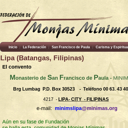
Inicio
La Federación
San Francisco de Paula
Carisma y Espiritua
Lipa (Batangas, Filipinas)
El convento
M
S
F
P
onasterio de
an
rancisco de
aula -
MINI
Brg Lumbag
P.D. Box 30523 -
Teléfono
00 63. 43 4
4217
-
LIPA- CITY
- FILIPINAS
e-mail:
minimslipa
@minimas.org
Aún en su fase de Fundación
se halla esta comunidad de Monjas Mínimas