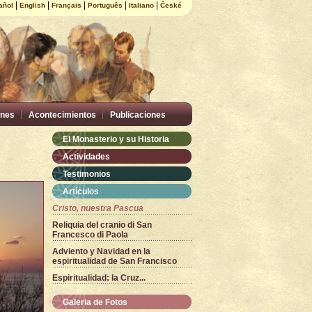
|
|
|
|
|
añol
English
Français
Português
Italiano
České
nes
Acontecimientos
Publicaciones
El Monasterio y su Historia
Actividades
Testimonios
Artículos
Cristo, nuestra Pascua
Reliquia del cranio di San
Francesco di Paola
Adviento y Navidad en la
espiritualidad de San Francisco
Espiritualidad: la Cruz...
Galeria de Fotos