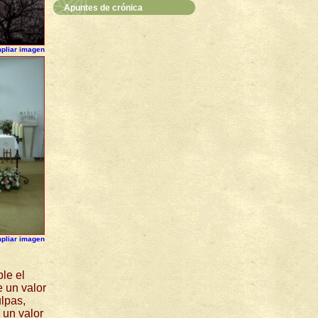
Apuntes de crónica
pliar imagen
pliar imagen
ble el
 un valor
ulpas,
 un valor