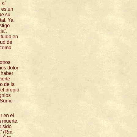
 sí
l es un
ne su
tal. Ya
stigo
ia”.
ituido en
tud de
, como
otros
mos dolor
 haber
ierte
o de la
el propio
gnios
l Sumo
r en el
a muerte.
s sido
” (Rm.