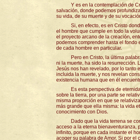
Y es en la contemplación de Cri
salvación, donde podemos profundizar 
su vida, de su muerte y de su vocació
Si, en efecto, es en Cristo don
el hombre que cumple en todo la volu
el proyecto arcano de la creación, e
podemos comprender hasta el fondo el 
de cada hombre en particular.
Pero en Cristo, la última palab
ni la muerte, ha sido la resurrección. 
Jesús nos han revelado, por lo tanto 
incluida la muerte, y nos revelan co
existencia humana que en él encuentr
Es esta perspectiva de eternida
sobre la tierra, por una parte se relati
misma proporción en que se relativiza, 
más grande que ella misma: la vida 
conocimiento con Dios.
Dado que la vida terrena se con
acceso a la eterna bienaventuranza, 
infinito, porque en cada instante el 
acoger su palabra de Amor. Si por el 