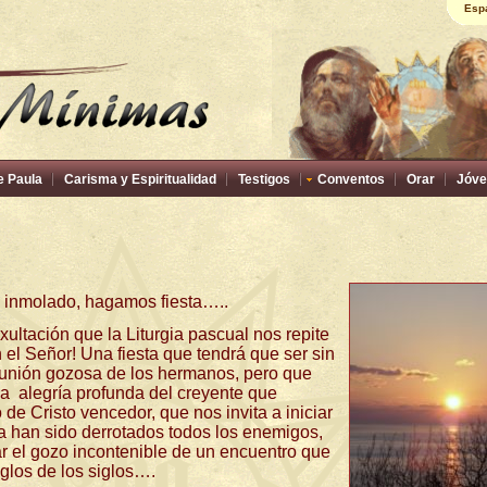
Esp
e Paula
Carisma y Espiritualidad
Testigos
Conventos
Orar
Jóve
o inmolado, hagamos fiesta…..
exultación que la Liturgia pascual nos repite
el Señor! Una fiesta que tendrá que ser sin
munión gozosa de los hermanos, pero que
la
alegría profunda del creyente que
 de Cristo vencedor, que nos invita a iniciar
ya han sido derrotados todos los enemigos,
rar el gozo incontenible de un encuentro que
iglos de los siglos….