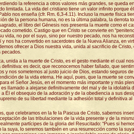
diendo la referencia a otros valores más grandes, se queda en
mitada. La vida del cristiano tiene un valor infinito porque é
Pablo nos enseña (cfr. Rm. 6,3-4.11). Incluso la muerte física tie
ción de la persona humana, no es la última palabra, la derrota to
sagrado, el libro del Génesis nos presenta la muerte como el ca
cado cometido. Castigo que en Cristo se convierte en “penitenc
u vida, no por el suyo, sino por nuestro pecado, nos ha reconst
í y nos ha convertido en sacerdotes de la Nueva Alianza, en vir
mos ofrecer a Dios nuestra vida, unida al sacrificio de Cristo
s pecados.
ca, unida a la muerte de Cristo, es el gesto mediante el cual nos
definitiva: es decir, que reconocemos haber fallado, que senti
s y nos sometemos al justo juicio de Dios, estando seguros de
endición de la vida eterna. He aquí, pues, que la muerte se conv
e para el Señor Jesús, en el momento más importante y más plen
s llamado a alejarse definitivamente del mal y de la idolatría d
e a Él el obsequio de la adoración y de la obediencia a sus desi
supremo de su libertad mediante la adhesión total y definitiva a
s, que celebramos en la fe la Pascua de Cristo, sabernos inseri
aceptación de las tribulaciones de la vida presente y de la mism
ealmente partícipes de la gloria del Resucitado: “Pues si hemo
 la suya, lo seremos también en una resurrección como la suya