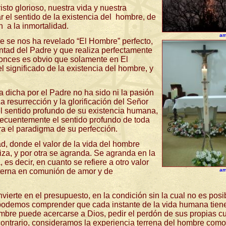
sto glorioso, nuestra vida y nuestra
el sentido de la existencia del
hombre, de
n
a la inmortalidad.
am
de se nos ha revelado “El Hombre” perfecto,
ntad del Padre y que realiza perfectamente
ntonces es obvio que solamente en El
significado de la existencia del hombre, y
ra dicha por el Padre no ha sido ni la pasión
La resurrección y la glorificación del Señor
el sentido profundo de su existencia humana,
nsecuentemente el sentido profundo de toda
a el paradigma de su perfección.
d, donde el valor de la vida del hombre
viza, y por otra se agranda.
Se agranda en la
es decir, en cuanto se refiere a otro valor
eterna en comunión de amor y de
am
vierte en el presupuesto, en la condición sin la cual no es posi
podemos comprender que cada instante de la vida humana tiene
hombre puede acercarse a Dios, pedir el perdón de sus propias c
contrario, consideramos la experiencia terrena del hombre como