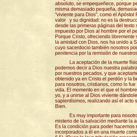
absoluto, se empequeñece, porque per
misma demasiado pequeña, demasiado li
“viviente para Dios”, como el Apóstol 
valor
y su dignidad: no es la destruc
desde las primeras páginas del texto 
impuesto por Dios al hombre por el pe
Porque Cristo, ofreciendo libremente s
la amistad con Dios, nos ha unido a S
cuyo sacerdocio también nosotros pode
penitencia por la remisión de nuestro
La aceptación de la muerte físi
podemos decir a Dios nuestra palabra 
por nuestros pecados, y que aceptamo
obtenido ya en Cristo el perdón y la b
para nosotros, cristianos, como lo fu
vida. El momento en el que el hombre e
yo, y a unirse al Dios viviente dándol
sapientísimos, realizando así el acto 
Bien.
Es muy importante para nosotro
misterio de la salvación mediante la 
Es la condición para poder hacernos r
incorporados a él en una muerte como