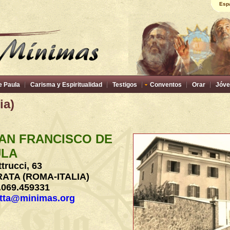
Esp
e Paula
Carisma y Espiritualidad
Testigos
Conventos
Orar
Jóve
ia)
AN FRANCISCO DE
ULA
trucci, 63
ATA (ROMA-ITALIA)
.069.459331
tta@minimas.org