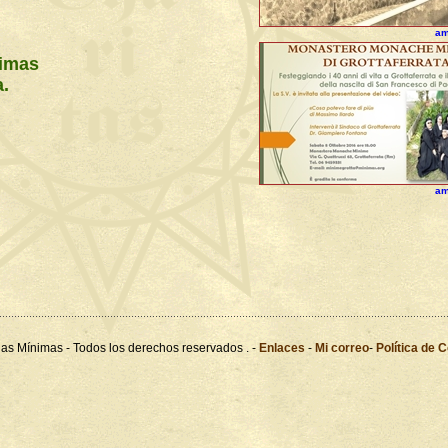
am
nimas
a.
am
as Mínimas - Todos los derechos reservados . -
Enlaces
-
Mi correo
-
Política de 