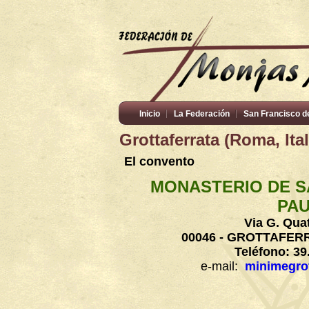
Inicio
La Federación
San Francisco d
Grottaferrata (Roma, Ital
El convento
MONASTERIO DE S
PA
Via G. Quat
00046 - GROTTAFERR
Teléfono: 39
e-mail:
minimegro