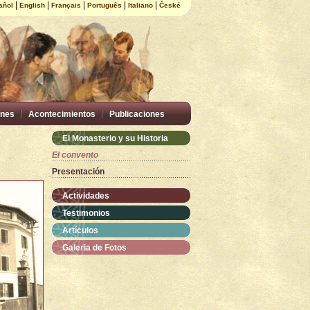
|
|
|
|
|
añol
English
Français
Português
Italiano
České
nes
Acontecimientos
Publicaciones
El Monasterio y su Historia
El convento
Presentación
Actividades
Testimonios
Artículos
Galeria de Fotos