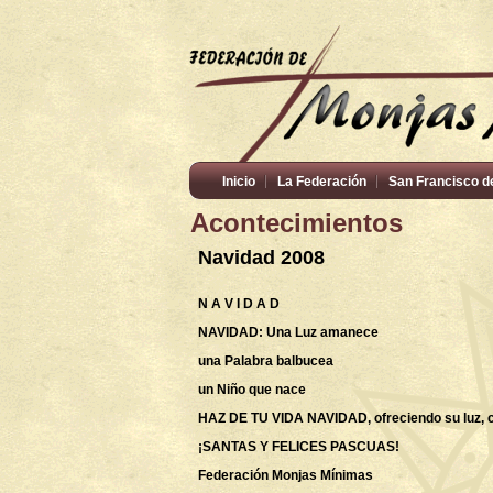
Inicio
La Federación
San Francisco d
Acontecimientos
Navidad 2008
N A V I D A D
NAVIDAD: Una Luz amanece
una Palabra balbucea
un Niño que nace
HAZ DE TU VIDA NAVIDAD, ofreciendo su luz, c
¡SANTAS Y FELICES PASCUAS!
Federación Monjas Mínimas