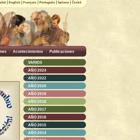
|
|
|
|
|
añol
English
Français
Português
Italiano
České
nes
Acontecimientos
Publicaciones
VARIOS
AÑO 2024
AÑO 2022
AÑO 2020
AÑO 2019
AÑO 2018
AÑO 2017
AÑO 2016
AÑO 2015
AÑO 2014