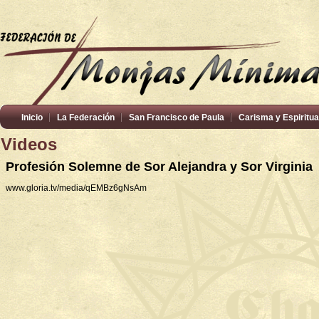
Inicio
La Federación
San Francisco de Paula
Carisma y Espiritua
Videos
Profesión Solemne de Sor Alejandra y Sor Virginia
www.gloria.tv/media/qEMBz6gNsAm