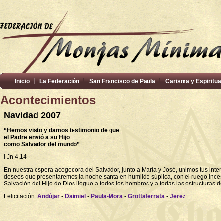
Inicio
La Federación
San Francisco de Paula
Carisma y Espiritua
Acontecimientos
Navidad 2007
“H
emos visto y damos testimonio de que
el
Padre
envió a su
Hijo
como
Salvador
del mundo”
I Jn 4,14
En nuestra espera acogedora del Salvador, junto a María y José, unimos tus inte
deseos que presentaremos la noche santa en humilde súplica, con el ruego ince
Salvación del Hijo de Dios llegue a todos los hombres y a todas las estructuras d
Felicitación:
Andújar
-
Daimiel
-
Paula-Mora
-
Grottaferrata
-
Jerez